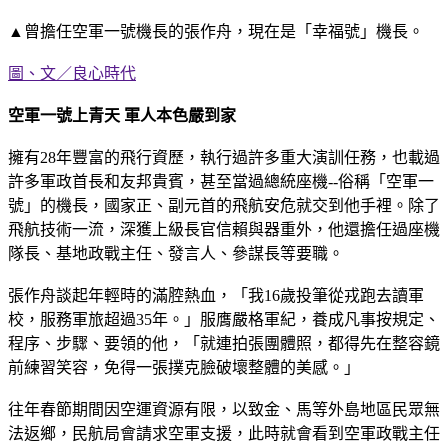
▲曾擔任空軍一號機長的張作舟，現在是「幸福號」機長。
圖、文／良心時代
空軍一號上青天 軍人本色嚴到家
擁有28年豐富的飛行資歷，執行過許多重大演訓任務，也載過
許多軍政首長和友邦貴賓，甚至當過總統座機--俗稱「空軍一
號」的機長，國家正、副元首的飛航安危就交到他手裡。除了
飛航技術一流，深獲上級長官信賴與器重外，他還擔任過座機
隊長、基地政戰主任、發言人、參謀長等要職。
張作舟談起年輕時的滿腔熱血，「我16歲投筆從戎跑去讀軍
校，服務軍旅超過35年。」服膺嚴格軍紀，養成凡事按規定、
程序、步驟、要領的他，「就連拍張團體照，都得先在整容鏡
前練習笑容，免得一張撲克臉破壞整體的美感。」
往年春節期間因空運資源有限，以致金、馬等外島地區民眾無
法返鄉，民航局會請求空軍支援，此時就會看到空軍政戰主任