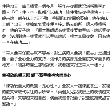
住院73天，痛苦插管一個多月，張作舟復原狀況堪稱醫學奇
蹟。「行、住、坐、臥都可以練功，這使我恢復得很快。」一
般來說，躺在床上7天不動，手腳肌肉會開始萎縮；他在病床
上躺了13天，拔掉氧氣管後便直接走路去廁所，讓人嘖嘖稱
奇！他的妻子說，「原本醫師認為拔管後要做吞嚥、說話等復
健，沒想到他一拔管就可以吞嚥說話，根本無需復健，因為他
一直在練功......」
平常人要常保歡喜就不容易，對生病的人要談「歡喜」更加困
難，妻子全心全力的支持，張作舟的病房是全醫院笑聲最多的
地方，「複診時醫生都很訝異，我看起來跟正常人一樣。」
幸福啟航翱天際 卸下盔甲擁抱快樂良心
「練功後最大的改變，是心性。」全家人一起練氣養生，家裡
的歡笑聲取代以往的爭吵聲。「兩個女兒說我臉上的表情越來
越柔和，笑容越來越自然；偶而我還會跟妻子說些感謝或甜言
蜜語。」