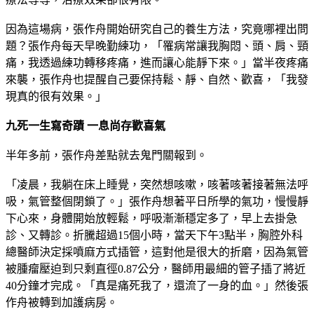
因為這場病，張作舟開始研究自己的養生方法，究竟哪裡出問
題？張作舟每天早晚勤練功，「罹病常讓我胸悶、頭、肩、頸
痛，我透過練功轉移疼痛，進而讓心能靜下來。」當半夜疼痛
來襲，張作舟也提醒自己要保持鬆、靜、自然、歡喜，「我發
現真的很有效果。」
九死一生寫奇蹟 一息尚存歡喜氣
半年多前，張作舟差點就去鬼門關報到。
「凌晨，我躺在床上睡覺，突然想咳嗽，咳著咳著接著無法呼
吸，氣管整個閉鎖了。」張作舟想著平日所學的氣功，慢慢靜
下心來，身體開始放輕鬆，呼吸漸漸穩定多了，早上去掛急
診、又轉診。折騰超過15個小時，當天下午3點半，胸腔外科
總醫師決定採噴麻方式插管，這對他是很大的折磨，因為氣管
被腫瘤壓迫到只剩直徑0.87公分，醫師用最細的管子插了將近
40分鐘才完成。「真是痛死我了，還流了一身的血。」然後張
作舟被轉到加護病房。