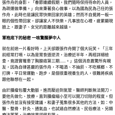
張作舟的身影，「春節連續假期，我們隨時保持待命的人員，
為疏運做準備。」向來秉著良心做事，以為國為民為己任的張
作舟，此時也是讓民眾快樂回家的英雄；然而不自覺將一板一
眼的個性帶回家，卻讓家人不快樂。凡事放在心裡，疲累顯現
臉上，跟妻子、女兒的距離越來越遠。
軍袍底下的秘密 一咳驚醒夢中人
就在前途一片看好時，上天卻跟張作舟開了個大玩笑。「三年
前經常打嗝，以為是胃食道逆流，治療近半年，再經詳細檢
查，竟證實罹患了胸腺癌第三期......。」這個消息震驚所有親
友，因為自律甚嚴的張作舟，不喝酒、不抽菸、不吃檳榔、不
打牌，平日常運動、跑步，是個很重視養生的人，很難將疾病
跟他聯想在一起。
由於腫瘤包覆大動脈，進而壓迫到氣管，醫師判斷無法開刀，
要他先做化、放療，直到腫瘤縮小至可以開刀切除的程度。但
張作舟並沒有接受建議，和妻子蒐集很多其他的方法，如：中
醫、整骨、針灸、通氣血，也試過自然療法、民俗療法、另類
療法等等，治療效果卻很有限。