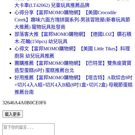
大卡車(LT42062) 兒童玩具推薦品牌
心得分享【富邦MOMO購物網】【美國Crocodile
Creek】趣味六面方塊拼圖系列-男孩冒險屋(新春玩具節
大推薦) 寵物玩具批發商
部落客大推【富邦MOMO購物網】【德國LOZ】鑽石積
木-花輪(150pcs) 幼兒玩具
心得文【富邦MOMO購物網】【美國 Little Tikes】料理
廚房 幼兒玩具推薦
團購推薦【富邦MOMO購物網】【巴特里】雙魚座寶寶
造型蛋糕(6吋) 蛋糕推薦台北
好用推薦【富邦MOMO購物網】【塔吉特】A款綜合8吋
+切片4入A組+切片4入B組(8吋1盒+切片2盒) 母親節蛋糕
推薦台南
32646A4A0B0CE0F6
載入更多