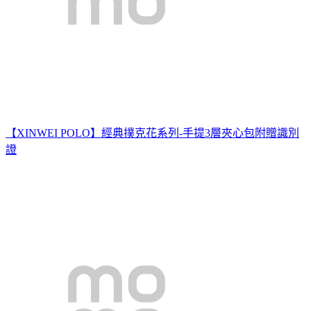
【XINWEI POLO】經典撲克花系列-手提3層夾心包附贈識別
證