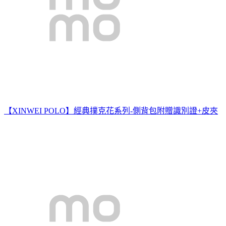
【XINWEI POLO】經典撲克花系列-側背包附贈識別證+皮夾